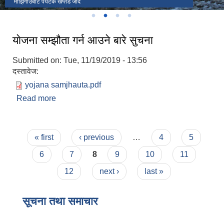
लोखाडा
माझिगाउबाट पर्यटक खप्तड जादै
Judge को स्वागत
पालिकाका केही जनप्रतिनिधी , कर्मचारी तथा संघ संस्थाका प्रतिनिधिहरु
याेजना सम्झौता गर्न आउने बारे सुचना
Submitted on:
Tue, 11/19/2019 - 13:56
दस्तावेज:
yojana samjhauta.pdf
Read more
about याेजना सम्झौता गर्न आउने बारे सुचना
Pages
« first
‹ previous
…
4
5
6
7
8
9
10
11
12
next ›
last »
सूचना तथा समाचार