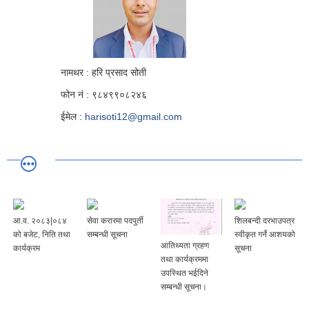
नामथर : हरि प्रसाद सोती
फोन नं : ९८४९९०८२४६
ईमेल :
harisoti12@gmail.com
आ.व. २०८३|०८४
सेवा करारमा पदपुर्ती
शिलबन्दी दरभाउपत्र
को बजेट, निति तथा
सम्बन्धी सूचना
स्वीकृत गर्ने आशयको
आतिथ्यता ग्रहण
कार्यक्रम
सूचना
तथा कार्यक्रममा
उपस्थित भईदिने
सम्बन्धी सूचना।