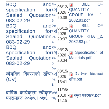
B0Q and
२०
BILL OF
06/12/
specification for
८२|
QUANTITY
2026 -
Sealed Quotation
०८
GROUP KA _1.
20:38
083-02-29
३
2082.83.pdf
B0Q and
२०
BILL OF
06/12/
specification for
८२|
QUANTITY
2026 -
Sealed Quotation
०८
GROUP KHA _2.
20:37
083-02-29
३
2082.83.pdf
B0Q and
२०
06/12/
specification for
८२|
Specification of
2026 -
Sealed Quotation
०८
Materials.pdf
20:34
083-02-29
३
२०
03/15/
व्यैयक्ति विवरणको ढाँचा
८२|
वैयक्तिक विवरणको
2026 -
(CV)
०८
ढाँचा.pdf
13:41
३
11/06/
वार्षिक कार्यक्रम स्वीकृत
७५/
2018 -
नमुना फारमहरु.pdf
फारामहरु २०७५।०७६
७६
14:15