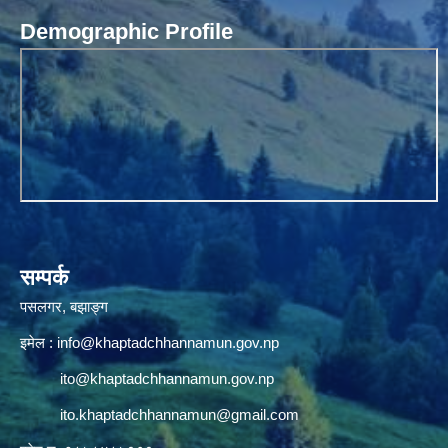
Demographic Profile
सम्पर्क
पसलगर, बझाङ्ग
इमेल :
info@khaptadchhannamun.gov.np
ito@khaptadchhannamun.gov.np
ito.khaptadchhannamun@gmail.com