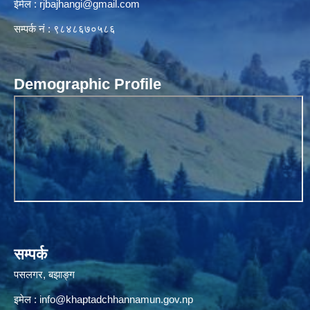
ईमेल :
rjbajhangi@gmail.com
सम्पर्क नं : ९८४८६७०५८६
Demographic Profile
सम्पर्क
पसलगर, बझाङ्ग
इमेल :
info@khaptadchhannamun.gov.np