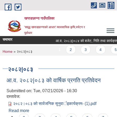
Skip to main content
खप्तडछान्ना गाउँपालिका
'समृद्ध खप्तडछान्नाको आधार' व्यावसायिक कृषि,पर्यटन र
पूर्वाधार
समाचार
आ.व. २०८३|०८४ को बजेट, निति तथा कार्यक्रम
Pages
1
2
3
4
5
You are here
Home
» २०८२|०८३
२०८२|०८३
आ.व. २०८२|०८३ को वार्षिक प्रगति प्रतिवेदन
Submitted on:
Tue, 07/21/2026 - 16:30
दस्तावेज:
२०८२।०८३ को सार्वजनिक सुनुवार्इकार्यक्रम- (1).pdf
Read more
about आ.व. २०८२|०८३ को वार्षिक प्रगति प्रतिवेदन