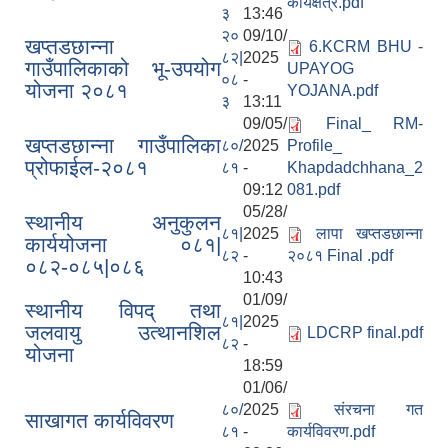
कार्यक्षेत्र.pdf
३
13:46
२०
09/10/
खप्तडछान्ना
6.KCRM BHU -
८२|
2025
गाउँपालिकाको भू-उपयोग
UPAYOG
०८
-
योजना २०८१
YOJANA.pdf
३
13:11
09/05/
Final_ RM-
खप्तडछान्ना गाउँपालिका
८०/
2025
Profile_
प्रोफाईल-२०८१
८१
-
Khapdadchhana_2
09:12
081.pdf
05/28/
स्थानीय अनुकुलन
८१|
2025
लापा खप्तडछान्ना
कार्ययोजना ०८१|
८२
-
२०८१ Final .pdf
०८२-०८५|०८६
10:43
01/09/
स्थानीय विपद् तथा
८१|
2025
जलवायु उत्थानशिल
LDCRP final.pdf
८२
-
योजना
18:59
01/06/
८०/
2025
संरचना गत
साखागत कार्यविवरण
८१
-
कार्यविवरण.pdf