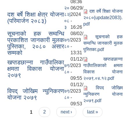
08:36
२०
06/29/
दश वर्षे शिक्षा योजना
दश बर्षे शिक्षा क्षेत्र योजना
८२|
2024
२०८०(update2083).
(परिमार्जन २०८३)
०८
-
pdf
३
16:26
सूचनाको हक सम्वन्धि
08/02/
सूचनाको हक
प्रकाशित जानकारी मुलक
७९/
2023
सम्वन्धि जानकारी मुलक
पुस्तिका, २०८० असार
८०
-
पुस्तिका.pdf
सम्मको
13:31
01/12/
खप्तडछान्ना
खप्तडछान्ना गाउँपालिका
७९/
2023
गाउँपालिकाको क्षमता
क्षमता विकास योजना
८०
-
विकास योजना
२०७९
09:55
२०७९.०४.१२.pdf
01/12/
विपद जोखिम
विपद् जोखिम न्युनिकरण
७९/
2023
न्युनिकरण योजना
योजना २०७९
८०
-
२०७९.pdf
09:53
Pages
1
2
next ›
last »