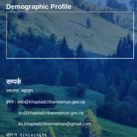
Demographic Profile
सम्पर्क
पसलगर, बझाङ्ग
इमेल :
info@khaptadchhannamun.gov.np
ito@khaptadchhannamun.gov.np
ito.khaptadchhannamun@gmail.com
फाेन न‌‍‍ ९८५८४८५६१६