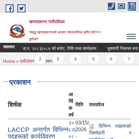
Skip to main content
खप्तडछान्ना गाउँपालिका
'समृद्ध खप्तडछान्नाको आधार' व्यावसायिक कृषि,पर्यटन र
पूर्वाधार
समाचार
आ.व. २०८३|०८४ को बजेट, निति तथा कार्यक्रम
भुक्तानी निकासा बन्द हुने
Pages
1
2
3
4
5
6
7
You are here
Home
»
प्रतिवेदन
» प्रकाशन
प्रकाशन
आ
र्थि
शिर्षक
मिति
दस्तावेज
क
वर्ष
२०
03/15/
विभिन्न पदहरूको
LACCP अन्तर्गत विभिन्न
८२|
2026
जिम्मेवारी र
पदहरूको कार्यविवरण
०८
-