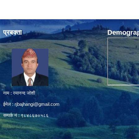
प्रबक्ता
Demograph
नाम : रमानन्द जोशी
ईमेल :
rjbajhangi@gmail.com
सम्पर्क नं : ९८४८६७०५८६