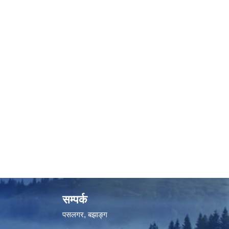
सम्पर्क
पसलगर, बझाङ्ग