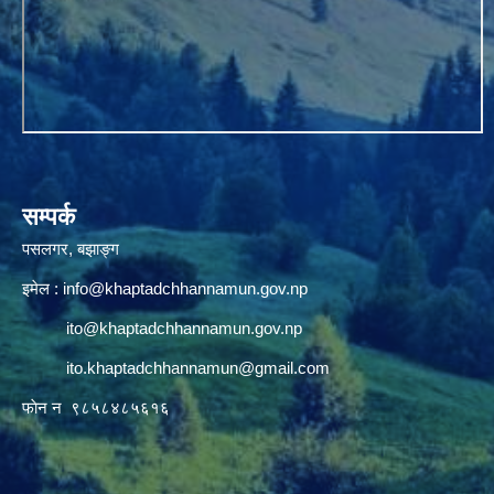
सम्पर्क
पसलगर, बझाङ्ग
इमेल :
info@khaptadchhannamun.gov.np
ito@khaptadchhannamun.gov.np
ito.khaptadchhannamun@gmail.com
फाेन न‌‍‍ ९८५८४८५६१६