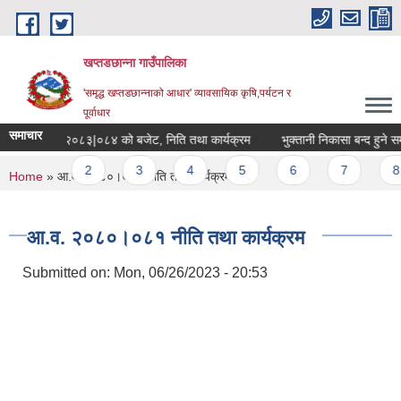
Skip to main content
खप्तडछान्ना गाउँपालिका
'समृद्ध खप्तडछान्नाको आधार' व्यावसायिक कृषि,पर्यटन र
पूर्वाधार
समाचार
आ.व. २०८३|०८४ को बजेट, निति तथा कार्यक्रम
भुक्तानी निकासा बन्द हुने सम्ब
Pages
1
2
3
4
5
6
7
8
You are here
Home
» आ.व. २०८०।०८१ नीति तथा कार्यक्रम
आ.व. २०८०।०८१ नीति तथा कार्यक्रम
Submitted on:
Mon, 06/26/2023 - 20:53