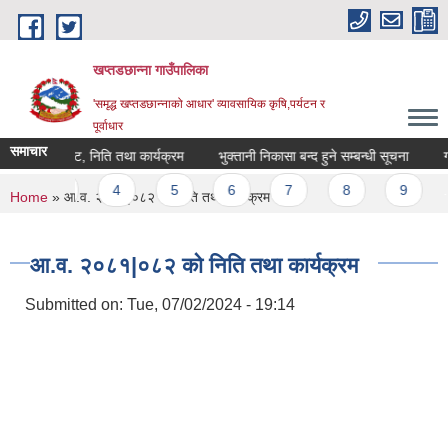
Skip to main content
खप्तडछान्ना गाउँपालिका
'समृद्ध खप्तडछान्नाको आधार' व्यावसायिक कृषि,पर्यटन र
पूर्वाधार
समाचार
४ को बजेट, निति तथा कार्यक्रम
भुक्तानी निकासा बन्द हुने सम्बन्धी सूचना
गाउ
s
3
4
5
6
7
8
9
…
You are here
Home
» आ.व. २०८१|०८२ को निति तथा कार्यक्रम
आ.व. २०८१|०८२ को निति तथा कार्यक्रम
Submitted on:
Tue, 07/02/2024 - 19:14