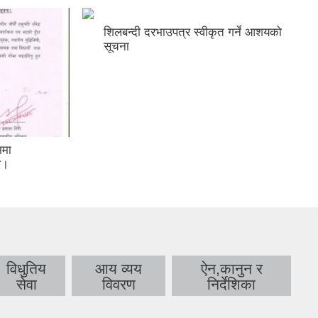
शिलबन्दी दरभाउपत्र स्वीकृत गर्ने आशयको
सूचना
ममा
ा।
विधुतिय
आय व्यय
ऐन,कानुन र
सेवा
विवरण
निर्देशिका