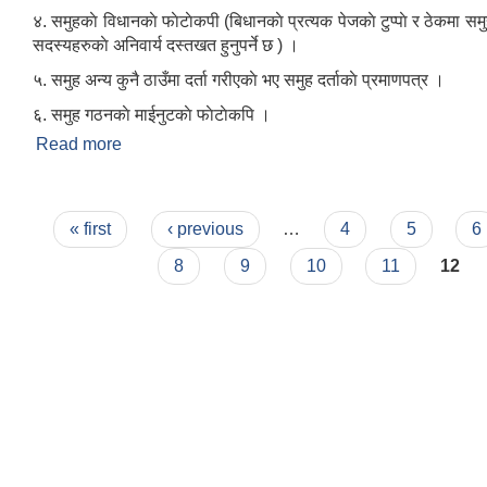
४. समुहकाे विधानकाे फाेटाेकपी (बिधानकाे प्रत्यक पेजकाे टुप्पाे र ठेकमा स
सदस्यहरुकाे अनिवार्य दस्तखत हुनुपर्ने छ ) ।
५. समुह अन्य कुनै ठाउँमा दर्ता गरीएकाे भए समुह दर्ताकाे प्रमाणपत्र ।
६. समुह गठनकाे माईनुटकाे फाेटाेकपि ।
Read more
about कृर्षि समुहदर्ताका लागि के के कागज आवश्यक पर्दछ ?
Pages
« first
‹ previous
…
4
5
6
8
9
10
11
12