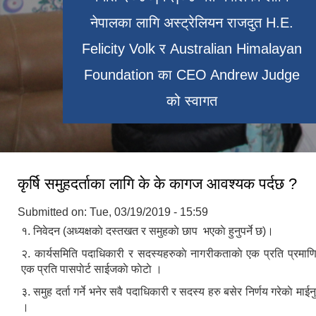
नेपालका लागि अस्ट्रेलियन राजदुत H.E.
Felicity Volk र Australian Himalayan
पालिकाका केही जनप्रतिनिधी , कर्मचारी तथा
Foundation का CEO Andrew Judge
लोखाडा
माझिगाउबाट पर्यटक खप्तड जादै
संघ संस्थाका प्रतिनिधिहरु
को स्वागत
कृर्षि समुहदर्ताका लागि के के कागज आवश्यक पर्दछ ?
Submitted on:
Tue, 03/19/2019 - 15:59
१. निवेदन (अध्यक्षकाे दस्तखत र समुहकाे छाप भएकाे हुनुपर्ने छ)।
२. कार्यसमिति पदाधिकारी र सदस्यहरुकाे नागरीकताकाे एक प्रति प्रमाणि
एक प्रति पासपाेर्ट साईजकाे फाेटाे ।
३. समुह दर्ता गर्ने भनेर सवै पदाधिकारी र सदस्य हरु बसेर निर्णय गरेकाे माईन
।