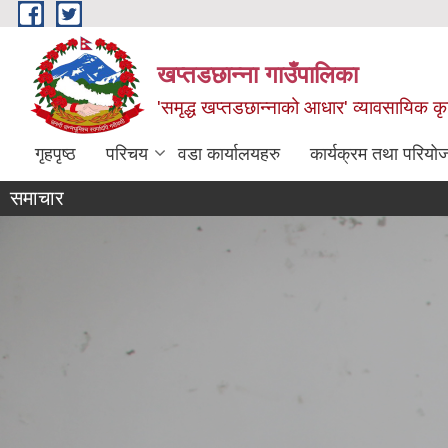
Skip to main content
खप्तडछान्ना गाउँपालिका
'समृद्ध खप्तडछान्नाको आधार' व्यावसायिक कृषि
गृहपृष्ठ
परिचय
वडा कार्यालयहरु
कार्यक्रम तथा परियो
समाचार