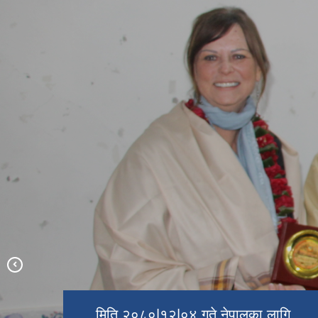
मिति २०८०|१२|०४ गते नेपालका लागि