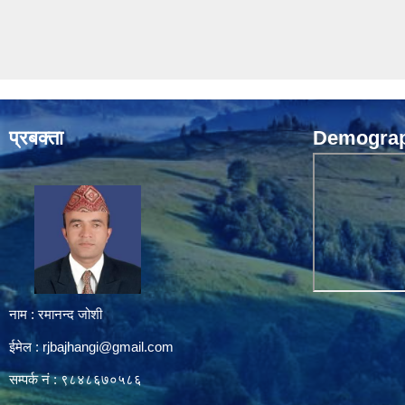
प्रबक्ता
Demograph
नाम : रमानन्द जोशी
ईमेल :
rjbajhangi@gmail.com
सम्पर्क नं : ९८४८६७०५८६