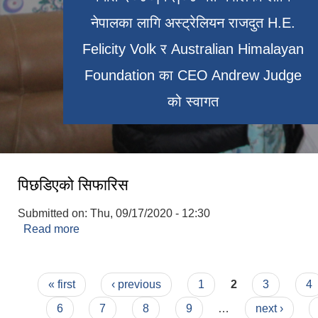
नेपालका लागि अस्ट्रेलियन राजदुत H.E.
Felicity Volk र Australian Himalayan
पालिकाका केही जनप्रतिनिधी , कर्मचारी तथा
Foundation का CEO Andrew Judge
लोखाडा
माझिगाउबाट पर्यटक खप्तड जादै
संघ संस्थाका प्रतिनिधिहरु
को स्वागत
पिछडिएको सिफारिस
Submitted on:
Thu, 09/17/2020 - 12:30
Read more
about पिछडिएको सिफारिस
Pages
« first
‹ previous
1
2
3
4
6
7
8
9
…
next ›