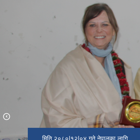
मिति २०८०|१२|०४ गते नेपालका लागि