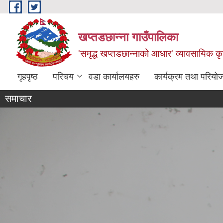
Skip to main content
खप्तडछान्ना गाउँपालिका
'समृद्ध खप्तडछान्नाको आधार' व्यावसायिक कृषि
गृहपृष्ठ
परिचय
वडा कार्यालयहरु
कार्यक्रम तथा परियो
समाचार