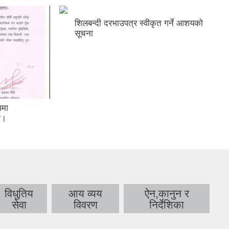
शिलबन्दी दरभाउपत्र स्वीकृत गर्ने आशयको
सूचना
ममा
ा।
विधुतिय
आय व्यय
ऐन,कानुन र
सेवा
विवरण
निर्देशिका