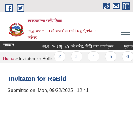
Skip to main content
खप्तडछान्ना गाउँपालिका
'समृद्ध खप्तडछान्नाको आधार' व्यावसायिक कृषि,पर्यटन र
पूर्वाधार
समाचार
आ.व. २०८३|०८४ को बजेट, निति तथा कार्यक्रम
भुक्तानी न
Pages
1
2
3
4
5
6
You are here
Home
» Invitaton for ReBid
Invitaton for ReBid
Submitted on:
Mon, 09/22/2025 - 12:41