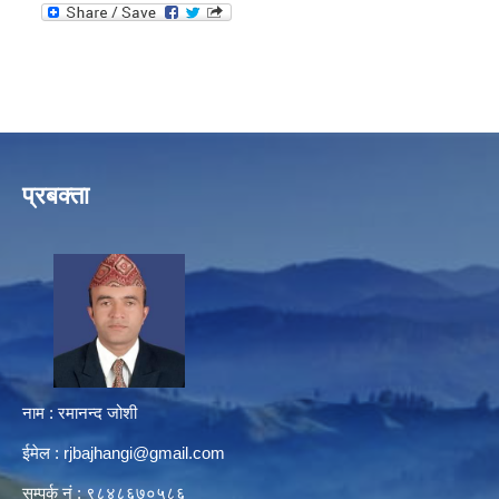
प्रबक्ता
नाम : रमानन्द जोशी
ईमेल :
rjbajhangi@gmail.com
सम्पर्क नं : ९८४८६७०५८६