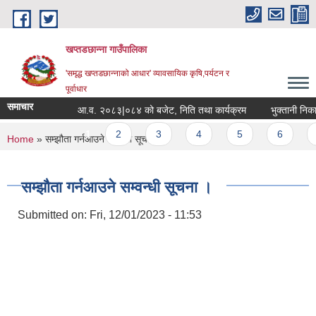
Skip to main content
खप्तडछान्ना गाउँपालिका
'समृद्ध खप्तडछान्नाको आधार' व्यावसायिक कृषि,पर्यटन र
पूर्वाधार
समाचार
आ.व. २०८३|०८४ को बजेट, निति तथा कार्यक्रम
भुक्तानी निकासा 
Pages
1
2
3
4
5
6
7
You are here
Home
» सम्झौता गर्नआउने सम्वन्धी सूचना ।
सम्झौता गर्नआउने सम्वन्धी सूचना ।
Submitted on:
Fri, 12/01/2023 - 11:53