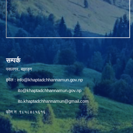
सम्पर्क
पसलगर, बझाङ्ग
इमेल :
info@khaptadchhannamun.gov.np
ito@khaptadchhannamun.gov.np
ito.khaptadchhannamun@gmail.com
फाेन न‌‍‍ ९८५८४८५६१६