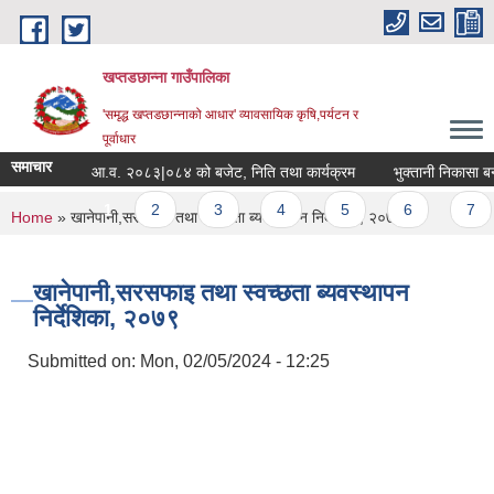
Skip to main content
खप्तडछान्ना गाउँपालिका
'समृद्ध खप्तडछान्नाको आधार' व्यावसायिक कृषि,पर्यटन र
पूर्वाधार
समाचार
आ.व. २०८३|०८४ को बजेट, निति तथा कार्यक्रम
भुक्तानी निकासा बन्द ह
Pages
1
2
3
4
5
6
7
You are here
Home
» खानेपानी,सरसफाइ तथा स्वच्छता ब्यवस्थापन निर्देशिका, २०७९
खानेपानी,सरसफाइ तथा स्वच्छता ब्यवस्थापन
निर्देशिका, २०७९
Submitted on:
Mon, 02/05/2024 - 12:25