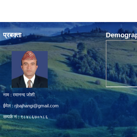
प्रबक्ता
Demograph
नाम : रमानन्द जोशी
ईमेल :
rjbajhangi@gmail.com
सम्पर्क नं : ९८४८६७०५८६