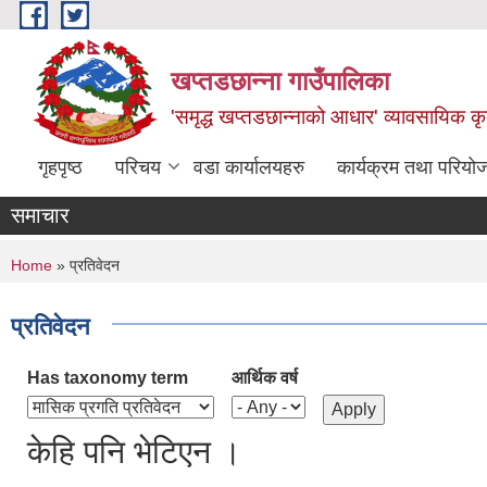
Skip to main content
खप्तडछान्ना गाउँपालिका
'समृद्ध खप्तडछान्नाको आधार' व्यावसायिक कृषि
गृहपृष्ठ
परिचय
वडा कार्यालयहरु
कार्यक्रम तथा परियो
समाचार
You are here
Home
» प्रतिवेदन
प्रतिवेदन
Has taxonomy term
आर्थिक वर्ष
केहि पनि भेटिएन ।