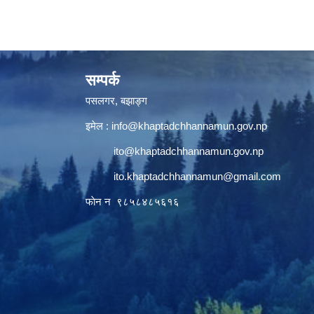
सम्पर्क
पसलगर, बझाङ्ग
इमेल :
info@khaptadchhannamun.gov.np
ito@khaptadchhannamun.gov.np
ito.khaptadchhannamun@gmail.com
फाेन न‌‍‍ ९८५८४८५६१६