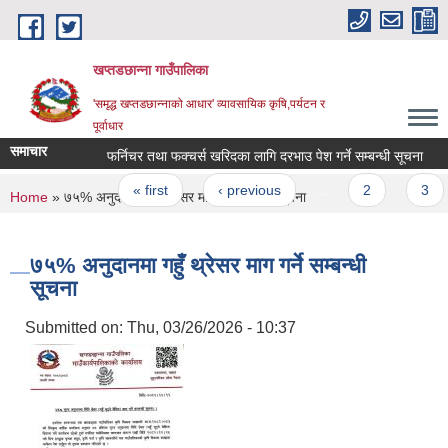
Skip to main content
खप्तडछान्ना गाउँपालिका
'समृद्ध खप्तडछान्नाको आधार' व्यावसायिक कृषि,पर्यटन र
पूर्वाधार
समाचार
फर्निचर तथा फक्चर्स खरिदका लागि दरभाउ पेश गर्ने सम्बन्धी सूचना
Pages
« first
‹ previous
…
2
3
You are here
Home
» ७५% अनुदानमा गहुँ थ्रेसर माग गर्ने सम्बन्धी सूचना
७५% अनुदानमा गहुँ थ्रेसर माग गर्ने सम्बन्धी
सूचना
Submitted on:
Thu, 03/26/2026 - 10:37