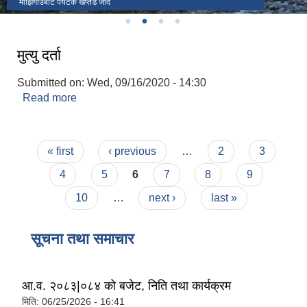
लोखाडा
माझिगाउबाट पर्यटक खप्तड जादै
Judge को स्वागत
पालिकाका केही जनप्रतिनिधी , कर्मचारी तथा संघ संस्थाका प्रतिनिधिहरु
मुत्यु दर्ता
Submitted on:
Wed, 09/16/2020 - 14:30
Read more
about मुत्यु दर्ता
Pages
« first
‹ previous
…
2
3
4
5
6
7
8
9
10
…
next ›
last »
सूचना तथा समाचार
आ.व. २०८३|०८४ को बजेट, निति तथा कार्यक्रम
मिति:
06/25/2026 - 16:41