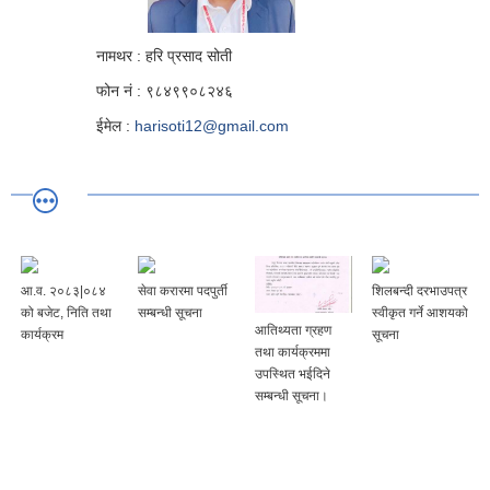
नामथर : हरि प्रसाद सोती
फोन नं : ९८४९९०८२४६
ईमेल :
harisoti12@gmail.com
आ.व. २०८३|०८४
सेवा करारमा पदपुर्ती
शिलबन्दी दरभाउपत्र
को बजेट, निति तथा
सम्बन्धी सूचना
स्वीकृत गर्ने आशयको
आतिथ्यता ग्रहण
कार्यक्रम
सूचना
तथा कार्यक्रममा
उपस्थित भईदिने
सम्बन्धी सूचना।